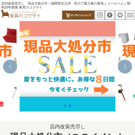
店内改装売尽し 現品大処分市｜福岡県北九州・田川で最大級の家具ショールーム｜昭
和23年創業 家具のコクサイ
店内改装売尽し