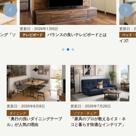
更新日：2026年1月6日
更新日：2
ビング「ソ
バランスの良いテレビボードとは
テレビボード
ベッド・
イズ!
更新日：2026年8月8日
更新日：2026年7月28日
ダイニング
ソファ・チェア
「奥行の浅いダイニングテーブ
「家具のプロが教えるイヌ・ネ
ル」が人気の理由
コと暮らす快適なインテリア」