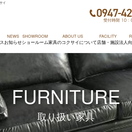
サイ
NEWS
SHOWROOM
ABOUT US
FACILITY
R
ス
お知らせ
ショールーム
家具のコクサイについて
店舗・施設
法人
FURNITURE
取り扱い家具