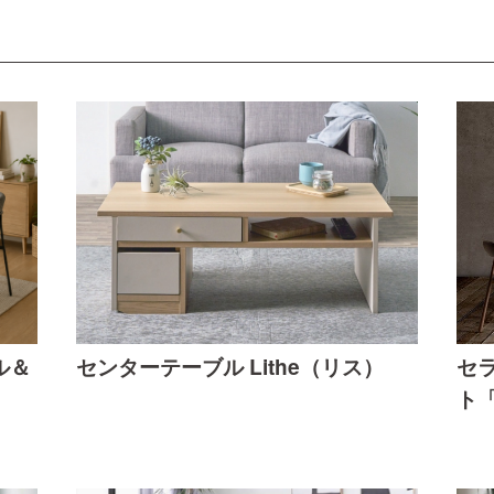
ル＆
センターテーブル Lithe（リス）
セ
ト