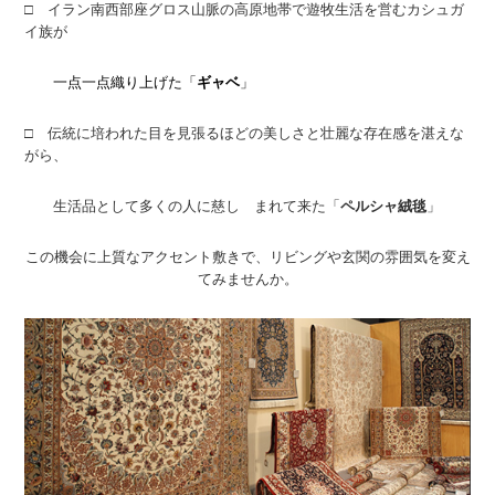
□ イラン南西部座グロス山脈の高原地帯で遊牧生活を営むカシュガ
イ族が
一点一点織り上げた「
ギャベ
」
□ 伝統に培われた目を見張るほどの美しさと壮麗な存在感を湛えな
がら、
生活品として多くの人に慈し まれて来た「
ペルシャ絨毯
」
この機会に上質なアクセント敷きで、リビングや玄関の雰囲気を変え
てみませんか。