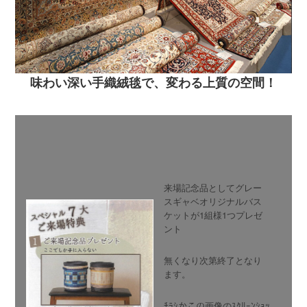
味わい深い手織絨毯で、変わる上質の空間！
来場記念品としてグレー
スギャベオリジナルバス
ケットが1組様1つプレゼ
ント
無くなり次第終了となり
ます。
ﾁﾗｼかこの画像のｽｸﾘｰﾝｼｮｯ